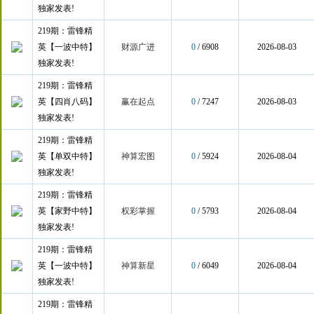
独家发表!
219期：雷锋精
英【一波中特】
财源广进
0
/ 6908
2026-08-03
独家发表!
219期：雷锋精
英【四肖八码】
赢在起点
0
/ 7247
2026-08-03
独家发表!
219期：雷锋精
英【单双中特】
神算宏图
0
/ 5924
2026-08-04
独家发表!
219期：雷锋精
英【家野中特】
权彩掌握
0
/ 5793
2026-08-04
独家发表!
219期：雷锋精
英【一波中特】
神算新星
0
/ 6049
2026-08-04
独家发表!
219期：雷锋精