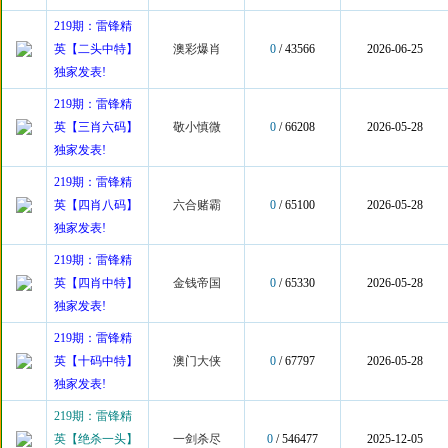
219期：雷锋精
英【二头中特】
澳彩爆肖
0
/ 43566
2026-06-25
独家发表!
219期：雷锋精
英【三肖六码】
敬小慎微
0
/ 66208
2026-05-28
独家发表!
219期：雷锋精
英【四肖八码】
六合赌霸
0
/ 65100
2026-05-28
独家发表!
219期：雷锋精
英【四肖中特】
金钱帝国
0
/ 65330
2026-05-28
独家发表!
219期：雷锋精
英【十码中特】
澳门大侠
0
/ 67797
2026-05-28
独家发表!
219期：雷锋精
英【绝杀一头】
一剑杀尽
0
/ 546477
2025-12-05