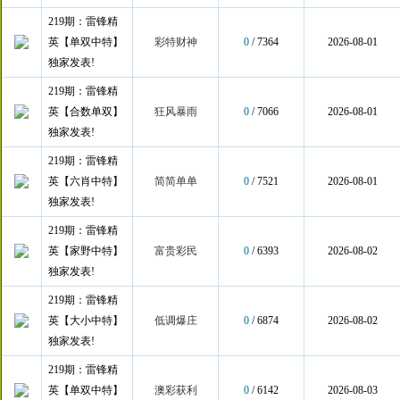
219期：雷锋精
英【单双中特】
彩特财神
0
/ 7364
2026-08-01
独家发表!
219期：雷锋精
英【合数单双】
狂风暴雨
0
/ 7066
2026-08-01
独家发表!
219期：雷锋精
英【六肖中特】
简简单单
0
/ 7521
2026-08-01
独家发表!
219期：雷锋精
英【家野中特】
富贵彩民
0
/ 6393
2026-08-02
独家发表!
219期：雷锋精
英【大小中特】
低调爆庄
0
/ 6874
2026-08-02
独家发表!
219期：雷锋精
英【单双中特】
澳彩获利
0
/ 6142
2026-08-03