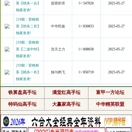
英【绝杀一合】
甜密的哥
0
/ 547826
2025-05-27
独家发表!
219期：雷锋精
英【绝杀二肖】
中华民族
0
/ 830853
2025-05-27
独家发表!
219期：雷锋精
英【二波中特】
浩天之力
0
/ 608058
2025-05-27
独家发表!
219期：雷锋精
英【精杀一肖】
独与鹤飞
0
/ 850719
2025-05-27
独家发表!
铁算盘高手坛
满堂红高手坛
富甲一方论坛
特码仙高手坛
大赢家高手坛
中华精英联盟