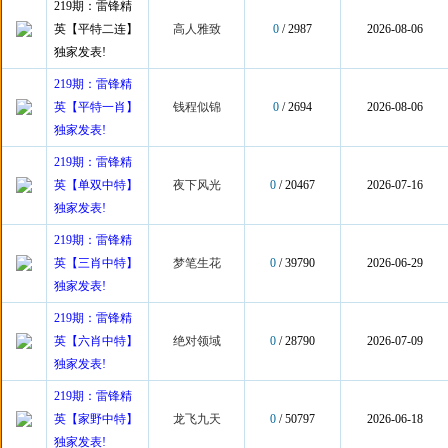
219期：雷锋精
英【平特二连】
高人雅致
0
/ 2987
2026-08-06
独家发表!
219期：雷锋精
英【平特一肖】
钱程似锦
0
/ 2694
2026-08-06
独家发表!
219期：雷锋精
英【单双中特】
夜下风光
0
/ 20467
2026-07-16
独家发表!
219期：雷锋精
英【三肖中特】
梦笔生花
0
/ 39790
2026-06-29
独家发表!
219期：雷锋精
英【六肖中特】
绝对领域
0
/ 28790
2026-07-09
独家发表!
219期：雷锋精
英【家野中特】
龙飞九天
0
/ 50797
2026-06-18
独家发表!