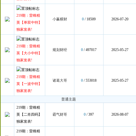
219期：雷锋精
小赢横财
0
/ 18509
2026-07-20
英【单双中特】
独家发表!
219期：雷锋精
规划财经
0
/ 497017
2025-05-27
英【大小中特】
独家发表!
219期：雷锋精
诸葛大哥
0
/ 553018
2025-05-27
英【一波中特】
独家发表!
普通主题
219期：雷锋精
英【二肖四码】
霸气财哥
0
/ 397
2026-08-07
独家发表!
219期：雷锋精