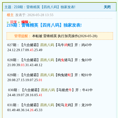
主题 :
219期：雷锋精英【四肖八码】独家发表!
关闭
楼主
发表于: 2026-05-28 13:55
u
回复
u
编辑
u
219期：雷锋精英【四肖八码】独家发表!
管理提醒：
本帖被 雷锋精英 执行加亮操作(2026-05-28)
027期：【六合赌霸】
四肖八码
【马牛
鸡
蛇】开：鸡45中
24.12.29.17.09.
45
.25.49
028期：【六合赌霸】
四肖八码
【鸡
兔
猪马】开：兔03中
21.09.39.
03
.31.43.48.12
029期：【六合赌霸】
四肖八码
【狗兔猪
蛇
】开：蛇01中
20.08.27.15.19.07.25.
01
030期：【六合赌霸】
四肖八码
【马猪虎
牛
】开：牛41中
24.48.19.07.28.16.05.
41
031期：【六合赌霸】
四肖八码
【蛇马
龙
鸡】开：龙26中
01.49.48.36.14.
26
.45.33