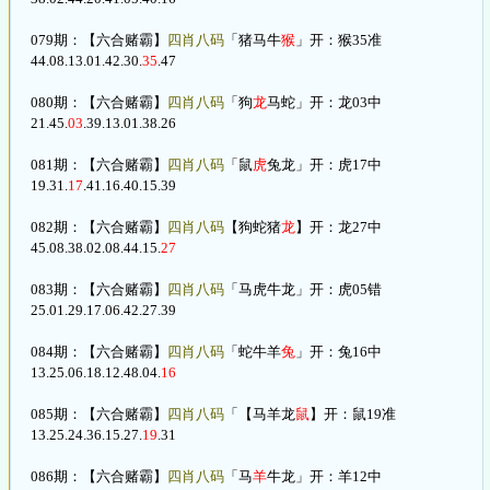
079期：【六合赌霸】
四肖八码
「猪马牛
猴
」开：猴35准
44.08.13.01.42.30.
35
.47
080期：【六合赌霸】
四肖八码
「狗
龙
马蛇」开：龙03中
21.45.
03
.39.13.01.38.26
081期：【六合赌霸】
四肖八码
「鼠
虎
兔龙」开：虎17中
19.31.
17
.41.16.40.15.39
082期：【六合赌霸】
四肖八码
【狗蛇猪
龙
】开：龙27中
45.08.38.02.08.44.15.
27
083期：【六合赌霸】
四肖八码
「马虎牛龙」开：虎05错
25.01.29.17.06.42.27.39
084期：【六合赌霸】
四肖八码
「蛇牛羊
兔
」开：兔16中
13.25.06.18.12.48.04.
16
085期：【六合赌霸】
四肖八码
「【马羊龙
鼠
】开：鼠19准
13.25.24.36.15.27.
19
.31
086期：【六合赌霸】
四肖八码
「马
羊
牛龙」开：羊12中