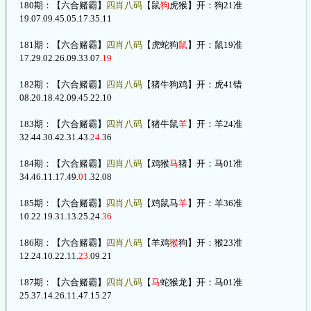
180期：【六合赌霸】
四肖八码
【鼠
狗
虎猴】开：狗21准
19.07.09.45.05.17.35.11
181期：【六合赌霸】
四肖八码
【虎蛇狗
鼠
】开：鼠19准
17.29.02.26.09.33.07.
19
182期：【六合赌霸】
四肖八码
【猪牛狗鸡】开：虎41错
08.20.18.42.09.45.22.10
183期：【六合赌霸】
四肖八码
【猪牛鼠
羊
】开：羊24准
32.44.30.42.31.43.
24
.36
184期：【六合赌霸】
四肖八码
【鸡猴
马
猪】开：马01准
34.46.11.17.49.
01
.32.08
185期：【六合赌霸】
四肖八码
【鸡鼠马
羊
】开：羊36准
10.22.19.31.13.25.24.
36
186期：【六合赌霸】
四肖八码
【羊鸡
猴
狗】开：猴23准
12.24.10.22.11.
23
.09.21
187期：【六合赌霸】
四肖八码
【
马
蛇猴龙】开：马01准
25.37.14.26.11.47.15.27