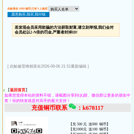
此帖售价 1080 铜币,已有 9 人购买
若发现会员采用欺骗的方法获取财富,请立刻举报,我们会对
会员处以2-N倍的罚金,严重者封掉ID!
[ 此帖被雷锋精英在2026-08-06 21:51重新编辑 ]
u
【
返回首页
】
如果您觉得本站的资料不错，请截图分享到QQ群、微信群让更多的朋友中
奖！你的转发就是对高手的最大支持！
充值铜币联系
：k678117
【充 500 元 送000 铜币】
【充1000元 送100 铜币】