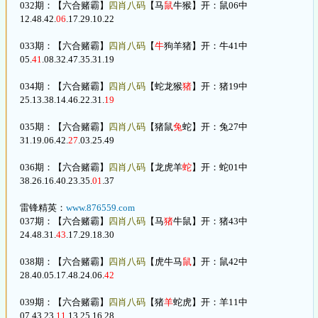
032期：【六合赌霸】
四肖八码
【马
鼠
牛猴】开：鼠06中
12.48.42.
06
.17.29.10.22
033期：【六合赌霸】
四肖八码
【
牛
狗羊猪】开：牛41中
05.
41
.08.32.47.35.31.19
034期：【六合赌霸】
四肖八码
【蛇龙猴
猪
】开：猪19中
25.13.38.14.46.22.31.
19
035期：【六合赌霸】
四肖八码
【猪鼠
兔
蛇】开：兔27中
31.19.06.42.
27
.03.25.49
036期：【六合赌霸】
四肖八码
【龙虎羊
蛇
】开：蛇01中
38.26.16.40.23.35.
01
.37
雷锋精英：
www.876559.com
037期：【六合赌霸】
四肖八码
【马
猪
牛鼠】开：猪43中
24.48.31.
43
.17.29.18.30
038期：【六合赌霸】
四肖八码
【虎牛马
鼠
】开：鼠42中
28.40.05.17.48.24.06.
42
039期：【六合赌霸】
四肖八码
【猪
羊
蛇虎】开：羊11中
07.43.23.
11
.13.25.16.28