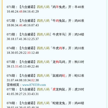
071期：【六合赌霸】
四肖八码
『鸡
羊
兔虎』开：羊48准
10.46.24.
48
.04.16.41.29
072期：【六合赌霸】
四肖八码
『牛
鸡
兔鼠』开：鸡46准
18.06.34.
46
.40.16.07.43
073期：【六合赌霸】
四肖八码
〖牛虎羊马〗开：鸡34错
30.18.17.41.36.12.25.37
074期：【六合赌霸】
四肖八码
「牛虎
鸡
羊」开：鸡10准
18.30.05.29.22.
10
.12.48
075期：【六合赌霸】
四肖八码
「龙
狗
马鸡」开：狗33对
39.15.
33
.45.13.49.22.46
076期：【六合赌霸】
四肖八码
「鼠猪鸡
蛇
」开：蛇02准
31.07.44.08.10.34.
02
.38
雷锋精英：
www.876559.com
077期：【六合赌霸】
四肖八码
「
虎
龙狗鼠」开：虎29对
41.05.39.27.21.33.43.31
078期：【六合赌霸】
四肖八码
「蛇猪龙兔」开：鸡46错
38.02.44.20.41.05.40.16