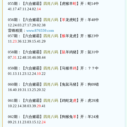
055期：【六合赌霸】
四肖八码
【虎猴羊
蛇
】开：蛇14中
41.17.47.11.24.02.
14
056期：【六合赌霸】
四肖八码
【
羊
龙虎蛇】开：羊48中
12.24.03.27.17.29.02.38
雷锋精英：
www.876559.com
057期：【六合赌霸】
四肖八码
【
猴
羊龙虎】开：猴23中
11.
23.
36.12.39.15.41.29
058期：【六合赌霸】
四肖八码
【
鼠
羊鸡猪】开：鼠31中
07.
31
.12.48.10.46.08.44
059期：【六合赌霸】
四肖八码
【马猴羊
鸡
】开：？？中
01.13.11.23.12.24.
10
.22
060期：【六合赌霸】
四肖八码
【兔鼠马猪】开：狗09错
16.40.19.31.13.25.20.32
061期：【六合赌霸】
四肖八码
【鸡蛇龙
虎
】开：虎29准
10.22.14.38.03.39.
29
.41
062期：【六合赌霸】
四肖八码
【狗猴兔
羊
】开：羊24准
09.21.11.23.03.15.12.
24