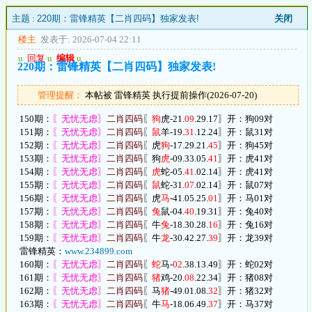
主题 :
220期：雷锋精英【二肖四码】独家发表!
关闭
楼主
发表于: 2026-07-04 22:11
u
回复
u
编辑
u
220期：雷锋精英【二肖四码】独家发表!
管理提醒：
本帖被 雷锋精英 执行提前操作(2026-07-20)
150期：
〖无忧无虑〗
二肖四码
〖
狗
虎-21.
09
.29.17〗开：狗09对
151期：
〖无忧无虑〗
二肖四码
〖
鼠
羊-19.
31
.12.24〗开：鼠31对
152期：
〖无忧无虑〗
二肖四码
〖虎
狗
-17.29.21.
45
〗开：狗45对
153期：
〖无忧无虑〗
二肖四码
〖狗
虎
-09.33.05.
41
〗开：虎41对
154期：
〖无忧无虑〗
二肖四码
〖
虎
蛇-05.
41
.02.14〗开：虎41对
155期：
〖无忧无虑〗
二肖四码
〖
鼠
蛇-31.
07
.02.14〗开：鼠07对
156期：
〖无忧无虑〗
二肖四码
〖虎
马
-41.05.25.
01
〗开：马01对
157期：
〖无忧无虑〗
二肖四码
〖
兔
鼠-04.
40
.19.31〗开：兔40对
158期：
〖无忧无虑〗
二肖四码
〖牛
兔
-18.30.28.
16
〗开：兔16对
159期：
〖无忧无虑〗
二肖四码
〖牛
龙
-30.42.27.
39
〗开：龙39对
雷锋精英：
www.234899.com
160期：
〖无忧无虑〗
二肖四码
〖
蛇
马-
02
.38.13.49〗开：蛇02对
161期：
〖无忧无虑〗
二肖四码
〖
猪
鸡-20.
08
.22.34〗开：猪08对
162期：
〖无忧无虑〗
二肖四码
〖马
猪
-49.01.08.
32
〗开：猪32对
163期：
〖无忧无虑〗
二肖四码
〖牛
马
-18.06.49.
37
〗开：马37对