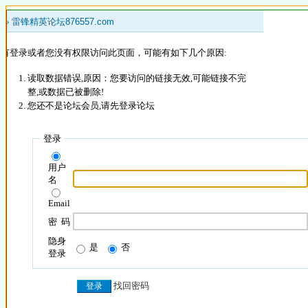
 »
雷锋精英论坛876557.com
没有登录或者您没有权限访问此页面，可能有如下几个原因:
读取数据错误,原因：您要访问的链接无效,可能链接不完
整,或数据已被删除!
您还不是论坛会员,请先登录论坛
登录
用户
名
Email
密 码
隐身
是
否
登录
找回密码