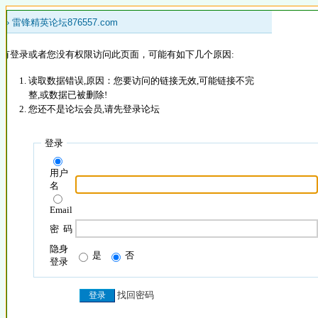
 »
雷锋精英论坛876557.com
没有登录或者您没有权限访问此页面，可能有如下几个原因:
读取数据错误,原因：您要访问的链接无效,可能链接不完
整,或数据已被删除!
您还不是论坛会员,请先登录论坛
登录
用户
名
Email
密 码
隐身
是
否
登录
找回密码